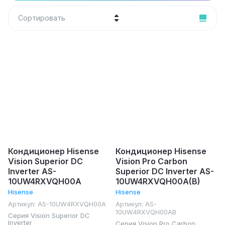
Сортировать
Цена - убывание
Цена - возрастание
Название - Я-А
Название - А-Я
Кондиционер Hisense
Кондиционер Hisense
Vision Superior DC
Vision Pro Carbon
Inverter AS-
Superior DC Inverter AS-
10UW4RXVQH00A
10UW4RXVQH00A(B)
Hisense
Hisense
Артикул:
AS-10UW4RXVQH00A
Артикул:
AS-
10UW4RXVQH00AB
Серия Vision Superior DC
Inverter
Серия Vision Pro Carbon