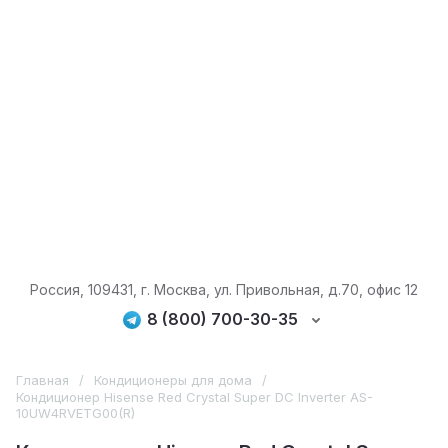
Россия, 109431, г. Москва, ул. Привольная, д.70, офис 12
8 (800) 700-30-35
Главная
/
Кондиционеры для дома
/
Кондиционер Hisense Red Crystal Super DC Inverter AS-
10UW4RVETG00(R)