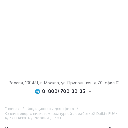
Россия, 109431, г. Москва, ул. Привольная, д.70, офис 12
8 (800) 700-30-35
Главная
/
Кондиционеры для офиса
/
Кондиционер с низкотемпературной доработкой Daikin FUA-
A/RR FUA100A / RR100BV / -40T