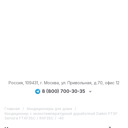
Россия, 109431, г. Москва, ул. Привольная, д.70, офис 12
8 (800) 700-30-35
Главная
/
Кондиционеры для дома
/
Кондиционер с низкотемпературной доработкой Daikin FTXF
Sensira FTXF35C / RXF35C / -40