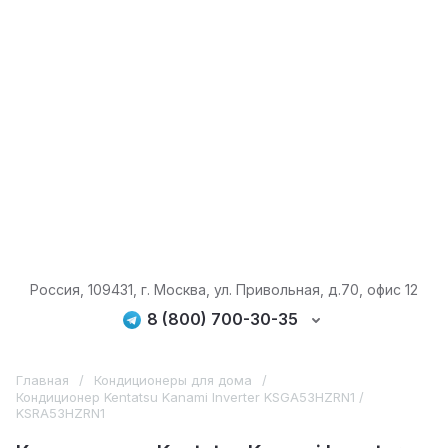
Россия, 109431, г. Москва, ул. Привольная, д.70, офис 12
8 (800) 700-30-35
Главная
/
Кондиционеры для дома
/
Кондиционер Kentatsu Kanami Inverter KSGA53HZRN1 /
KSRA53HZRN1