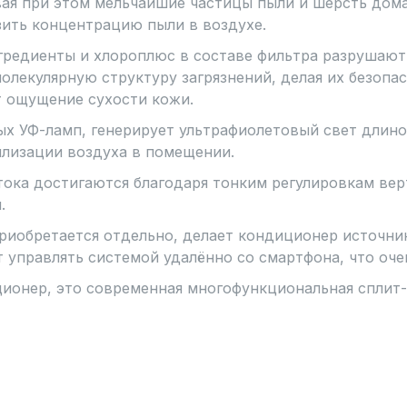
вая при этом мельчайшие частицы пыли и шерсть дом
зить концентрацию пыли в воздухе.
гредиенты и хлороплюс в составе фильтра разрушают
молекулярную структуру загрязнений, делая их безоп
 ощущение сухости кожи.
х УФ-ламп, генерирует ультрафиолетовый свет длино
илизации воздуха в помещении.
ока достигаются благодаря тонким регулировкам вер
.
риобретается отдельно, делает кондиционер источни
т управлять системой удалённо со смартфона, что оче
ционер, это современная многофункциональная сплит