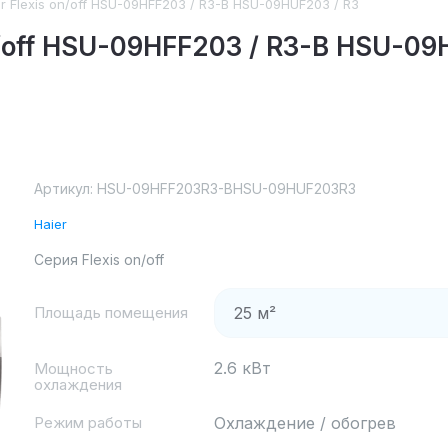
r Flexis on/off HSU-09HFF203 / R3-B HSU-09HUF203 / R3
n/off HSU-09HFF203 / R3-B HSU-09
Артикул:
HSU-09HFF203R3-BHSU-09HUF203R3
Haier
Серия Flexis on/off
Площадь помещения
2.6 кВт
Мощность
охлаждения
Режим работы
Охлаждение / обогрев