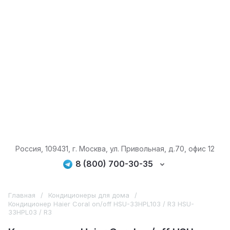
Россия, 109431, г. Москва, ул. Привольная, д.70, офис 12
8 (800) 700-30-35
Главная
/
Кондиционеры для дома
/
Кондиционер Haier Coral on/off HSU-33HPL103 / R3 HSU-
33HPL03 / R3