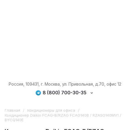
Россия, 109431, г. Москва, ул. Привольная, д.70, офис 12
8 (800) 700-30-35
Главная
/
Кондиционеры для офиса
/
Кондиционер Daikin FCAG-B/RZAG FCAG140B / RZASG140MV1 /
BYCQ140E