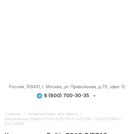
Россия, 109431, г. Москва, ул. Привольная, д.70, офис 12
8 (800) 700-30-35
Главная
/
Кондиционеры для офиса
/
Кондиционер Daikin FCAG-B/RZAG FCAG125B / RZAG125NV1 /
BYCQ140E