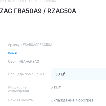
ikin FBA-A/RZAG FBA50A9 / RZAG50A
RZAG FBA50A9 / RZAG50A
Артикул:
FBA50A9RZAG50A
Daikin
Серия FBA-A/RZAG
Площадь помещения
5 кВт
Мощность
охлаждения
Режим работы
Охлаждение / обогрев