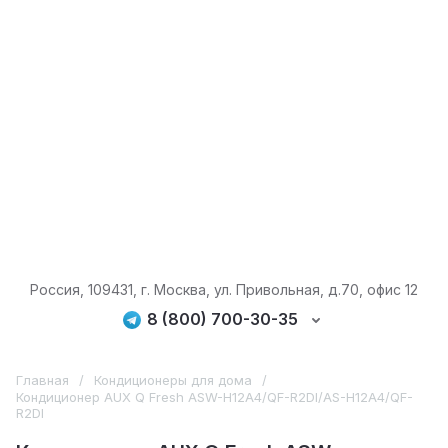
Россия, 109431, г. Москва, ул. Привольная, д.70, офис 12
8 (800) 700-30-35
Главная
/
Кондиционеры для дома
/
Кондиционер AUX Q Fresh ASW-H12A4/QF-R2DI/AS-H12A4/QF-
R2DI